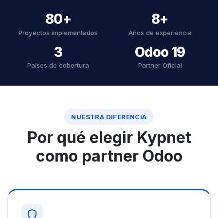
80+
8+
Proyectos implementados
Años de experiencia
3
Odoo 19
Países de cobertura
Partner Oficial
NUESTRA DIFERENCIA
Por qué elegir Kypnet
como partner Odoo