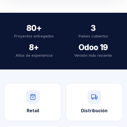
80+
3
Proyectos entregados
Países cubiertos
8+
Odoo 19
Años de experiencia
Versión más reciente
Retail
Distribución